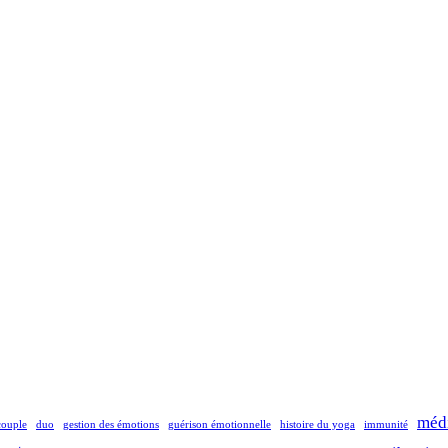
médi
couple
duo
gestion des émotions
guérison émotionnelle
histoire du yoga
immunité