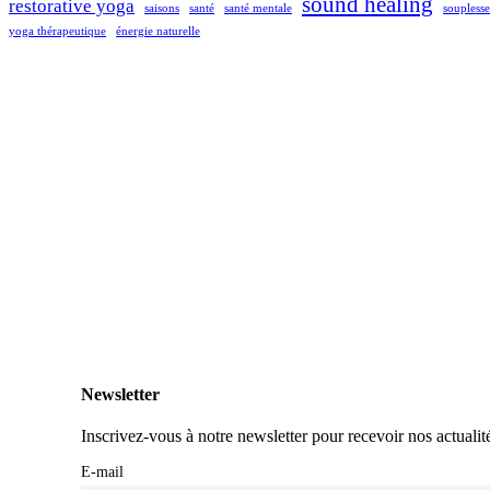
sound healing
restorative yoga
saisons
santé
santé mentale
souplesse
yoga thérapeutique
énergie naturelle
Newsletter
Inscrivez-vous à notre newsletter pour recevoir nos actualité
E-mail