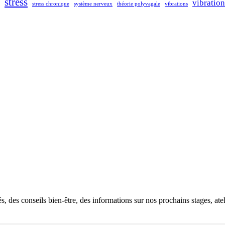
stress
vibratio
stress chronique
système nerveux
théorie polyvagale
vibrations
s, des conseils bien-être, des informations sur nos prochains stages, ate