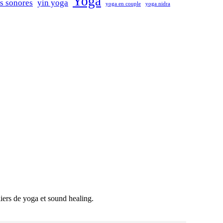
Yoga
ns sonores
yin yoga
yoga en couple
yoga nidra
liers de yoga et sound healing.