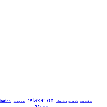
relaxation
tation
pranayama
relaxation profonde
respiration