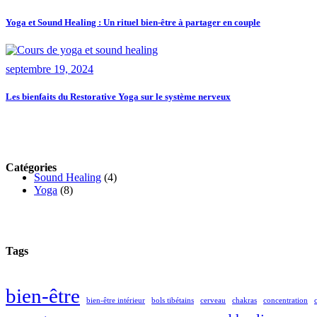
Yoga et Sound Healing : Un rituel bien-être à partager en couple
septembre 19, 2024
Les bienfaits du Restorative Yoga sur le système nerveux
Catégories
Sound Healing
(4)
Yoga
(8)
Tags
bien-être
bien-être intérieur
bols tibétains
cerveau
chakras
concentration