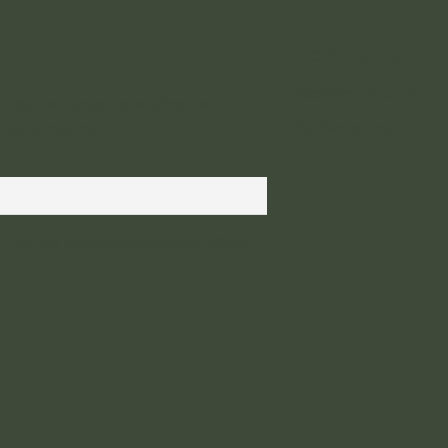
ACCÈS RAPIDE
Réserver un cours
ités, des conseils bien-être, des
Contactez-nous
t sound healing.
ent de mes données personnelles définis