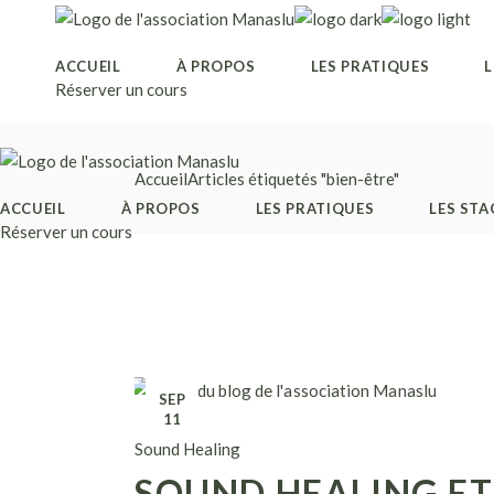
Skip
to
the
content
ACCUEIL
À PROPOS
LES PRATIQUES
L
Réserver un cours
Accueil
Articles étiquetés "bien-être"
ACCUEIL
À PROPOS
LES PRATIQUES
LES STA
Réserver un cours
SEP
11
Sound Healing
SOUND HEALING ET