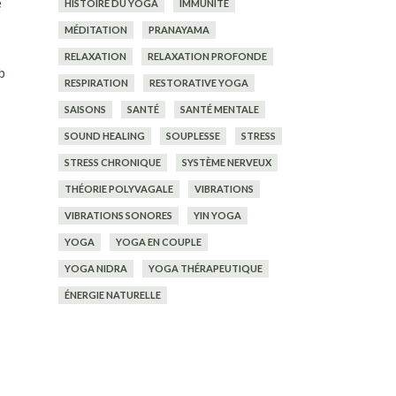
e
HISTOIRE DU YOGA
IMMUNITÉ
MÉDITATION
PRANAYAMA
RELAXATION
RELAXATION PROFONDE
b
RESPIRATION
RESTORATIVE YOGA
SAISONS
SANTÉ
SANTÉ MENTALE
SOUND HEALING
SOUPLESSE
STRESS
STRESS CHRONIQUE
SYSTÈME NERVEUX
THÉORIE POLYVAGALE
VIBRATIONS
VIBRATIONS SONORES
YIN YOGA
YOGA
YOGA EN COUPLE
YOGA NIDRA
YOGA THÉRAPEUTIQUE
ÉNERGIE NATURELLE