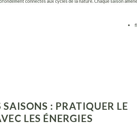
profondément connectés aux cycles de la nature. Chaque saison amèn
f
S SAISONS : PRATIQUER LE
VEC LES ÉNERGIES