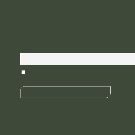
NEWSLETTER
Inscrivez-vous à notre newsletter pour recevoir nos actual
informations sur nos prochains stages, ateliers de yoga e
E-mail
J'accepte de recevoir vos e-mails et consens au traitem
dans la politique de confidentialité