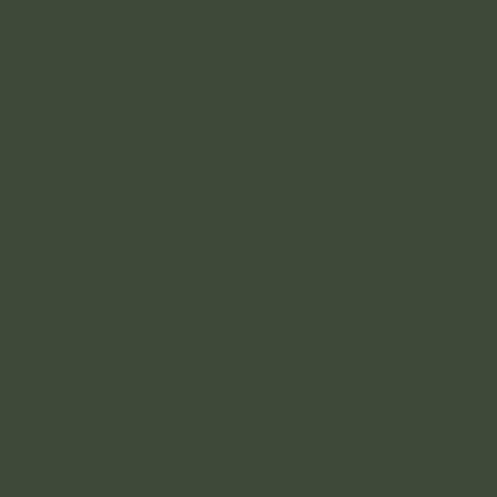
SUIVEZ-NOUS
LÉGAL
Instagram
Mentions légales
Politique de
Facebook
confidentialité
Politique de cookies