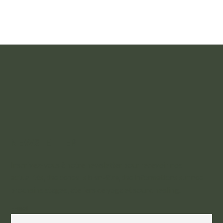
NEWSLETTER
Inscrivez-vous à notre newsletter pour recevoir nos
actualités, des conseils bien-être, des informations sur nos
prochains stages, ateliers de yoga et sound healing.
E-mail