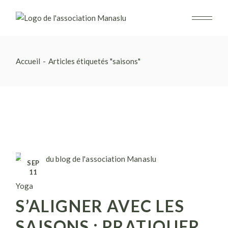
Skip
to
the
content
Accueil
Articles étiquetés "saisons"
SEP
11
Yoga
S’ALIGNER AVEC LES
SAISONS : PRATIQUER