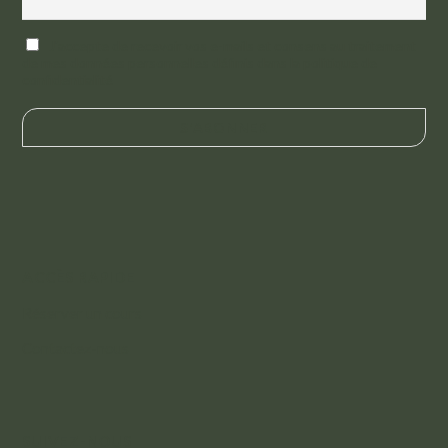
J'accepte de recevoir vos e-mails et consens au traitement
de mes données personnelles définis dans la politique de
confidentialité
ACCÈS RAPIDE
Réserver un cours
Contactez-nous
SUIVEZ-NOUS