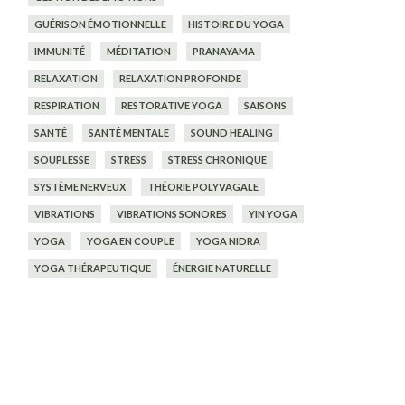
GUÉRISON ÉMOTIONNELLE
HISTOIRE DU YOGA
IMMUNITÉ
MÉDITATION
PRANAYAMA
RELAXATION
RELAXATION PROFONDE
RESPIRATION
RESTORATIVE YOGA
SAISONS
SANTÉ
SANTÉ MENTALE
SOUND HEALING
SOUPLESSE
STRESS
STRESS CHRONIQUE
SYSTÈME NERVEUX
THÉORIE POLYVAGALE
VIBRATIONS
VIBRATIONS SONORES
YIN YOGA
YOGA
YOGA EN COUPLE
YOGA NIDRA
YOGA THÉRAPEUTIQUE
ÉNERGIE NATURELLE